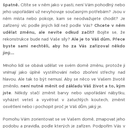
špatně.
Cítíte se v něm jako v pasti, není Vám pohodlný nebo
jeho uspořádání už nevyhovuje současným potřebám? Jsou v
něm místa nebo pokoje, kam se neodvažujete chodit? Je
zařízený víc podle jiných lidí než podle Vás?
Chcete v něm
udělat změnu, ale nevíte odkud začít?
Bojíte se, že
rekonstrukce bude nad Vaše síly?
Ale je to Váš dům. Přece
byste sami nechtěli, aby ho za Vás zařizoval někdo
jiný...
Mnoho lidí se obává udělat ve svém domě změnu, protože ji
vnímají jako úplné vystěhování nebo zboření střechy nad
hlavou. Ale tak to být nemusí. Aby se něco ve Vašem životě
změnilo,
není nutné měnit od základu Váš život a to, kým
jste
. Někdy stačí změnit barvy nebo uspořádání nábytku,
vyházet veteš a vyvětrat v zatuchlých koutech, změnit
osvětlení nebo i pochopit proč je Váš dům, jaký je.
Pomohu Vám zorientovat se ve Vašem domě, zmapovat jeho
podobu a pravidla, podle kterých je zařízen. Podpořím Vás v